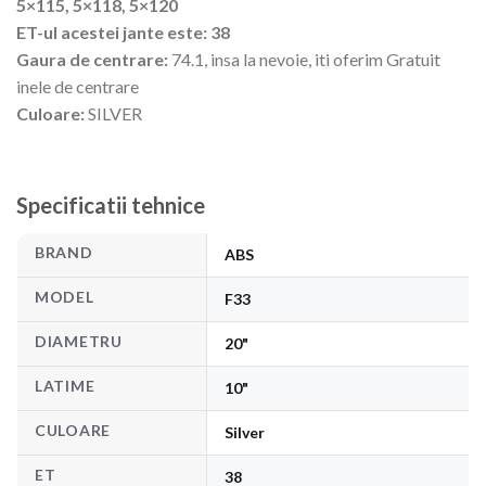
5×115, 5×118, 5×120
ET-ul acestei jante este: 38
Gaura de centrare:
74.1, insa la nevoie, iti oferim Gratuit
inele de centrare
Culoare:
SILVER
Specificatii tehnice
BRAND
ABS
MODEL
F33
DIAMETRU
20"
LATIME
10"
CULOARE
Silver
ET
38