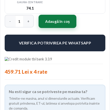
GAURA CENTRARE
74.1
Cantitate Jante ABS F33 20"x10" ET38 Culoare SILVER
Adaugă în coș
VERIFICA POTRIVIREA PE WHATSAPP
459.71 Lei x 4 rate
Nu esti sigur ca se potriveste pe masina ta?
Trimite-ne masina, anul si dimensiunile actuale. Verificam
gratuit prinderea, ET-ul, latimea si anvelopa potrivita inainte
de comanda.