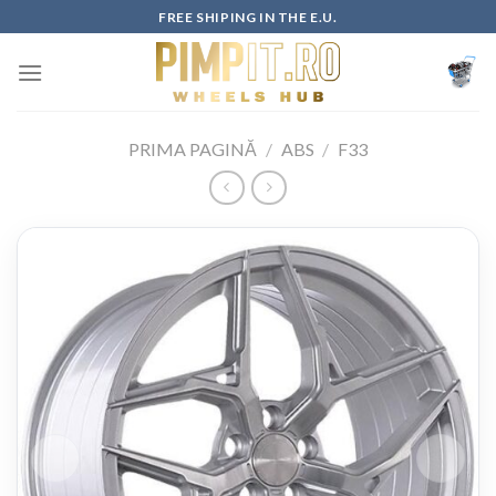
Skip
FREE SHIPING IN THE E.U.
to
content
PRIMA PAGINĂ
/
ABS
/
F33