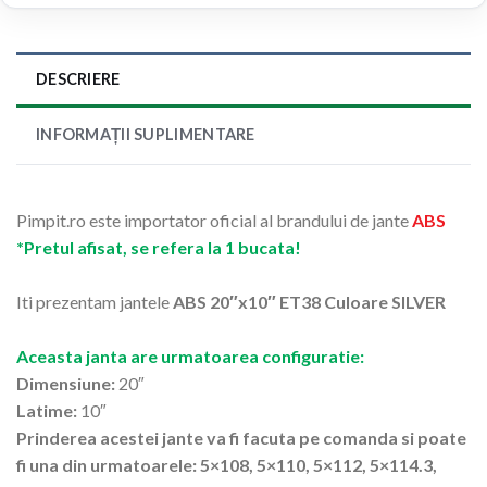
DESCRIERE
INFORMAȚII SUPLIMENTARE
Pimpit.ro este importator oficial al brandului de jante
ABS
*Pretul afisat, se refera la 1 bucata!
Iti prezentam jantele
ABS 20″x10″ ET38 Culoare SILVER
Aceasta janta are urmatoarea configuratie:
Dimensiune:
20″
Latime:
10″
Prinderea acestei jante va fi facuta pe comanda si poate
fi una din urmatoarele: 5×108, 5×110, 5×112, 5×114.3,