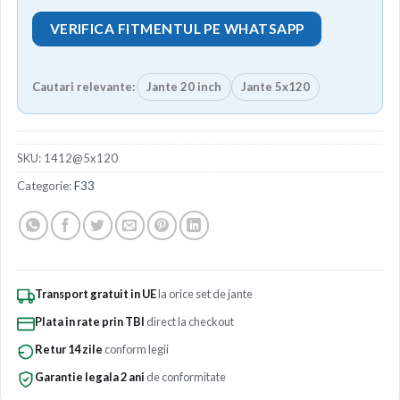
VERIFICA FITMENTUL PE WHATSAPP
Cautari relevante:
Jante 20 inch
Jante 5x120
SKU:
1412@5x120
Categorie:
F33
Transport gratuit in UE
la orice set de jante
Plata in rate prin TBI
direct la checkout
Retur 14 zile
conform legii
Garantie legala 2 ani
de conformitate