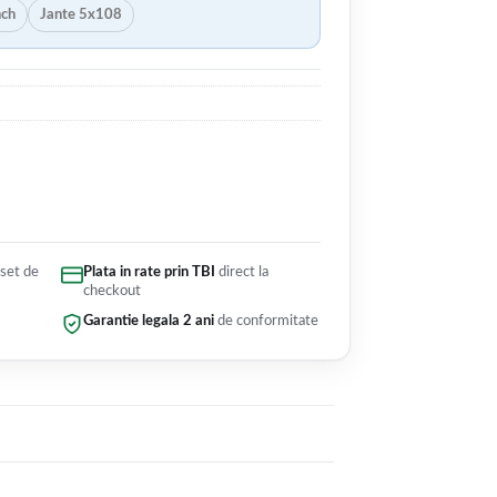
nch
Jante 5x108
 set de
Plata in rate prin TBI
direct la
checkout
Garantie legala 2 ani
de conformitate