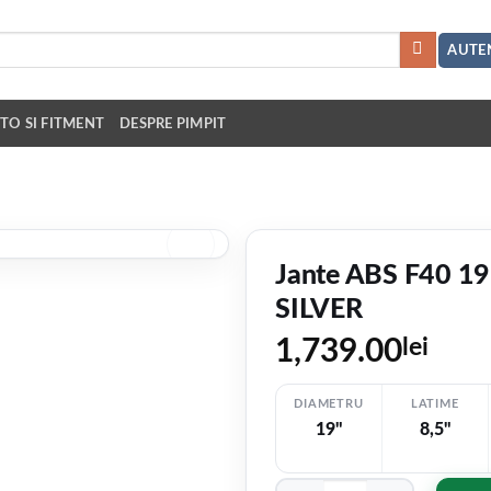
AUTEN
TO SI FITMENT
DESPRE PIMPIT
Jante ABS F40 19
SILVER
1,739.00
lei
DIAMETRU
LATIME
19"
8,5"