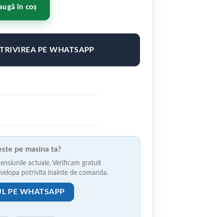
5" ET38 Culoare SILVER
ugă în coș
OTRIVIREA PE WHATSAPP
veste pe masina ta?
ensiunile actuale. Verificam gratuit
anvelopa potrivita inainte de comanda.
UL PE WHATSAPP