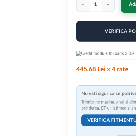
Cantitate Jante ABS F40 19"x8.
Ada
VERIFICA P
445.68 Lei x 4 rate
Nu esti sigur ca se potri
Trimite-ne masina, anul si dim
prinderea, ET-ul, latimea si 
VERIFICA FITMENT