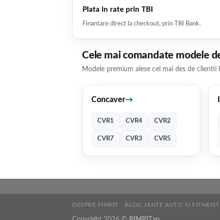
Plata in rate prin TBI
Finantare direct la checkout, prin TBI Bank.
Cele mai comandate modele de
Modele premium alese cel mai des de clientii 
Concaver
→
CVR1
CVR4
CVR2
CVR7
CVR3
CVR5
DESPRE PIMPIT
BLOG JANTE AUTO SI FITMENT
Copyright 2026 ©
PIMPIT.ro