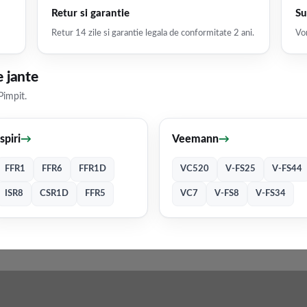
Retur si garantie
Su
Retur 14 zile si garantie legala de conformitate 2 ani.
Vor
 jante
Pimpit.
Ispiri
→
Veemann
→
FFR1
FFR6
FFR1D
VC520
V-FS25
V-FS44
ISR8
CSR1D
FFR5
VC7
V-FS8
V-FS34