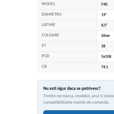
MODEL
F40
DIAMETRU
19"
LATIME
8,5"
CULOARE
Silver
ET
38
PCD
5x108
CB
74.1
Nu esti sigur daca se potrivesc?
Trimite-ne marca, modelul, anul si motori
compatibilitatea inainte de comanda.