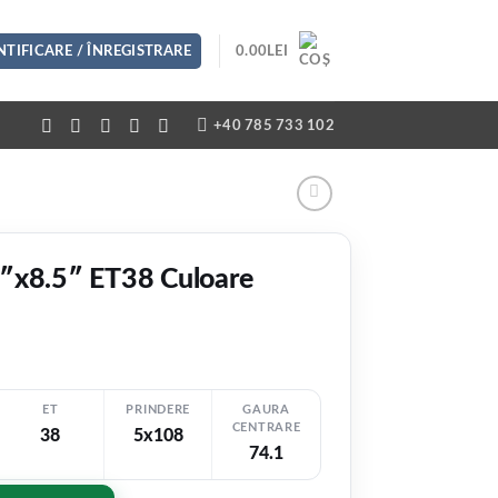
TIFICARE / ÎNREGISTRARE
0.00
LEI
+40 785 733 102
″x8.5″ ET38 Culoare
ET
PRINDERE
GAURA
CENTRARE
38
5x108
74.1