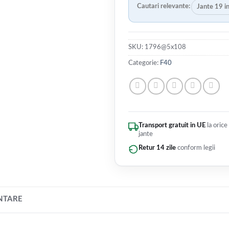
Cautari relevante:
Jante 19 i
SKU:
1796@5x108
Categorie:
F40
Transport gratuit in UE
la orice
jante
Retur 14 zile
conform legii
NTARE