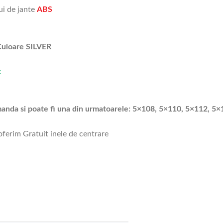
ui de jante
ABS
uloare SILVER
:
omanda si poate fi una din urmatoarele: 5×108, 5×110, 5×112, 5
 oferim Gratuit inele de centrare