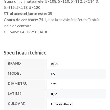
fi una din urmatoarele: 5×108, 5×110, 5×112, 5×114.3,
5×115, 5×118, 5×120
ET-ul acestei jante este: 35
Gaura de centrare:
74.1, insa la nevoie, iti oferim Gratuit
inele de centrare
Culoare:
GLOSSY BLACK
Specificatii tehnice
BRAND
ABS
MODEL
F5
DIAMETRU
19"
LATIME
8,5"
CULOARE
Glossy Black