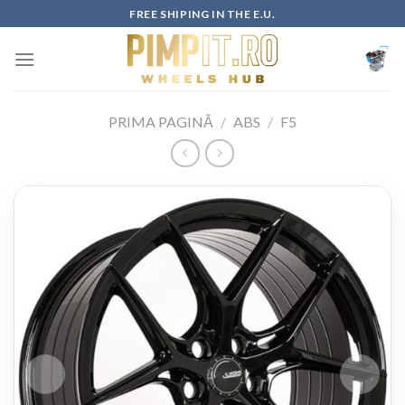
Skip
FREE SHIPING IN THE E.U.
to
content
PRIMA PAGINĂ
/
ABS
/
F5