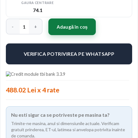
GAURA CENTRARE
74.1
Cantitate Jante ABS F5 19"x8.5" ET35 Culoare GLOSSY BLACK
Adaugă în coș
VERIFICA POTRIVIREA PE WHATSAPP
488.02 Lei x 4 rate
Nu esti sigur ca se potriveste pe masina ta?
Trimite-ne masina, anul si dimensiunile actuale. Verificam
gratuit prinderea, ET-ul, latimea si anvelopa potrivita inainte
de comanda.