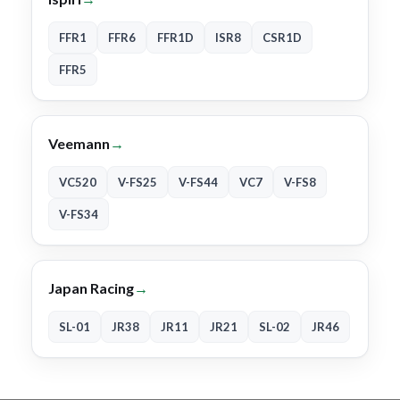
FFR1
FFR6
FFR1D
ISR8
CSR1D
FFR5
Veemann
→
VC520
V-FS25
V-FS44
VC7
V-FS8
V-FS34
Japan Racing
→
SL-01
JR38
JR11
JR21
SL-02
JR46