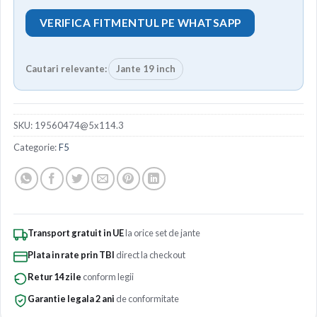
VERIFICA FITMENTUL PE WHATSAPP
Cautari relevante:
Jante 19 inch
SKU:
19560474@5x114.3
Categorie:
F5
Transport gratuit in UE
la orice set de jante
Plata in rate prin TBI
direct la checkout
Retur 14 zile
conform legii
Garantie legala 2 ani
de conformitate