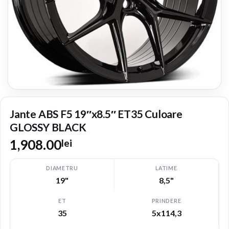
Jante ABS F5 19″x8.5″ ET35 Culoare
GLOSSY BLACK
1,908.00
lei
DIAMETRU
LATIME
19"
8,5"
ET
PRINDERE
35
5x114,3