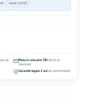
nch
Jante 5x110
 set de
Plata in rate prin TBI
direct la
checkout
Garantie legala 2 ani
de conformitate