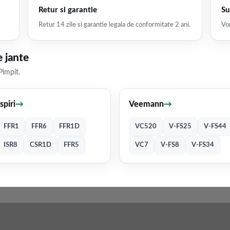
Retur si garantie
Su
Retur 14 zile si garantie legala de conformitate 2 ani.
Vor
 jante
Pimpit.
Ispiri
→
Veemann
→
FFR1
FFR6
FFR1D
VC520
V-FS25
V-FS44
ISR8
CSR1D
FFR5
VC7
V-FS8
V-FS34