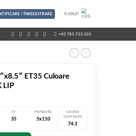
TIFICARE / ÎNREGISTRARE
0.00
LEI
+40 785 733 102
″x8.5″ ET35 Culoare
 LIP
ET
PRINDERE
GAURA
CENTRARE
35
5x110
74.1