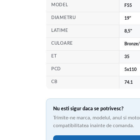
MODEL
F55
DIAMETRU
19"
LATIME
8,5"
CULOARE
Bronze/
ET
35
PCD
5x110
CB
74.1
Nu esti sigur daca se potrivesc?
Trimite-ne marca, modelul, anul si motori
compatibilitatea inainte de comanda.