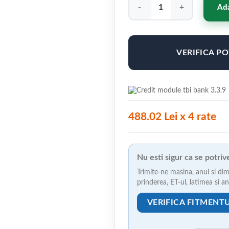
Cantitate Jante ABS F55 19"x8
Ada
VERIFICA P
488.02 Lei x 4 rate
Nu esti sigur ca se potri
Trimite-ne masina, anul si dim
prinderea, ET-ul, latimea si 
VERIFICA FITMENT