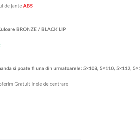
ui de jante
ABS
Culoare BRONZE / BLACK LIP
:
omanda si poate fi una din urmatoarele: 5×108, 5×110, 5×112, 5
 oferim Gratuit inele de centrare