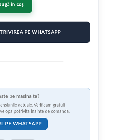
.5" ET35 Culoare BRONZE / BLACK LIP
ugă în coș
OTRIVIREA PE WHATSAPP
veste pe masina ta?
ensiunile actuale. Verificam gratuit
anvelopa potrivita inainte de comanda.
UL PE WHATSAPP