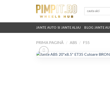
Skip
to
Caută
după:
content
JANTE AUTO SI JANTE ALIAJ
BLOG JANTE AU
PRIMA PAGINĂ
/
ABS
/
F55