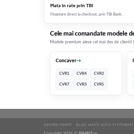
Plata in rate prin TBI
Finantare direct la checkout, prin TBI Bank.
Cele mai comandate modele de
Modele premium alese cel mai des de clientii 
Concaver
→
CVR1
CVR4
CVR2
CVR7
CVR3
CVR5
DESPRE PIMPIT
BLOG JANTE AUTO SI FITMENT
Copyright 2026 ©
PIMPIT.ro