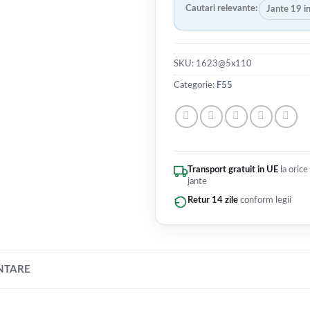
Cautari relevante:
Jante 19 i
SKU:
1623@5x110
Categorie:
F55
Transport gratuit in UE
la orice
jante
Retur 14 zile
conform legii
NTARE