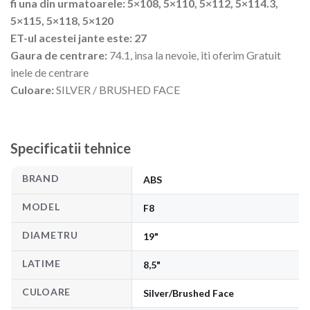
fi una din urmatoarele: 5×108, 5×110, 5×112, 5×114.3,
5×115, 5×118, 5×120
ET-ul acestei jante este: 27
Gaura de centrare:
74.1, insa la nevoie, iti oferim Gratuit
inele de centrare
Culoare:
SILVER / BRUSHED FACE
Specificatii tehnice
BRAND
ABS
MODEL
F8
DIAMETRU
19"
LATIME
8,5"
CULOARE
Silver/Brushed Face