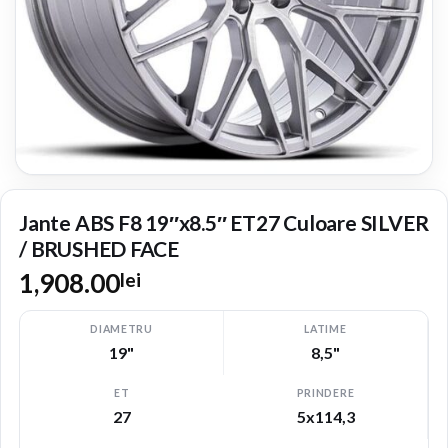
Jante ABS F8 19″x8.5″ ET27 Culoare SILVER
/ BRUSHED FACE
1,908.00
lei
DIAMETRU
LATIME
19"
8,5"
ET
PRINDERE
27
5x114,3