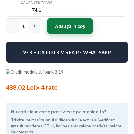
GAURA CENTRARE
74.1
Cantitate Jante ABS F8 19"x8.5" ET27 Culoare SILVER / BRUSH
Adaugă în coș
VERIFICA POTRIVIREA PE WHATSAPP
488.02 Lei x 4 rate
Nu esti sigur ca se potriveste pe masina ta?
Trimite-ne masina, anul si dimensiunile actuale. Verificam
gratuit prinderea, ET-ul, latimea si anvelopa potrivita inainte
de comanda.