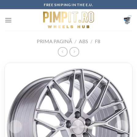
Skip
FREE SHIPING IN THE E.U.
to
content
PRIMA PAGINĂ
/
ABS
/
F8