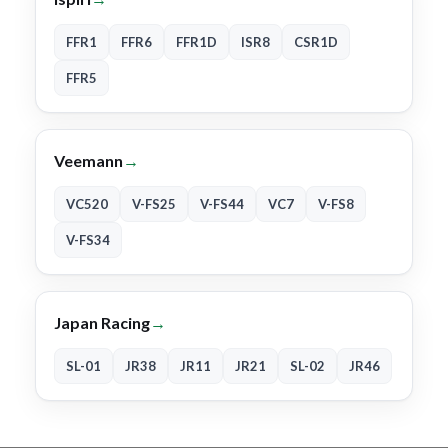
FFR1
FFR6
FFR1D
ISR8
CSR1D
FFR5
Veemann
→
VC520
V-FS25
V-FS44
VC7
V-FS8
V-FS34
Japan Racing
→
SL-01
JR38
JR11
JR21
SL-02
JR46