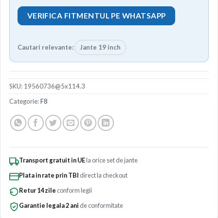
VERIFICA FITMENTUL PE WHATSAPP
Cautari relevante:
Jante 19 inch
SKU:
19560736@5x114.3
Categorie:
F8
Transport gratuit in UE
la orice set de jante
Plata in rate prin TBI
direct la checkout
Retur 14 zile
conform legii
Garantie legala 2 ani
de conformitate