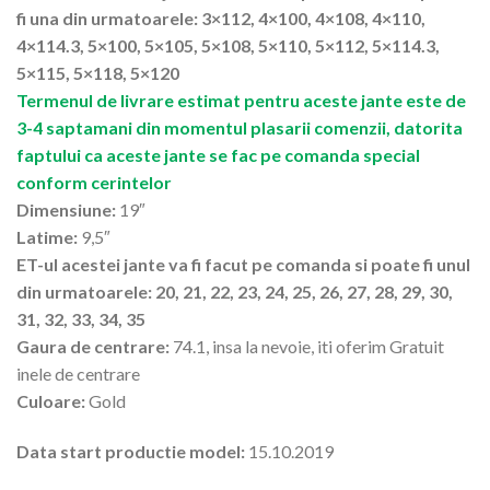
fi una din urmatoarele: 3×112, 4×100, 4×108, 4×110,
4×114.3, 5×100, 5×105, 5×108, 5×110, 5×112, 5×114.3,
5×115, 5×118, 5×120
Termenul de livrare estimat pentru aceste jante este de
3-4 saptamani din momentul plasarii comenzii, datorita
faptului ca aceste jante se fac pe comanda special
conform cerintelor
Dimensiune:
19″
Latime:
9,5″
ET-ul acestei jante va fi facut pe comanda si poate fi unul
din urmatoarele: 20, 21, 22, 23, 24, 25, 26, 27, 28, 29, 30,
31, 32, 33, 34, 35
Gaura de centrare:
74.1, insa la nevoie, iti oferim Gratuit
inele de centrare
Culoare:
Gold
Data start productie model:
15.10.2019