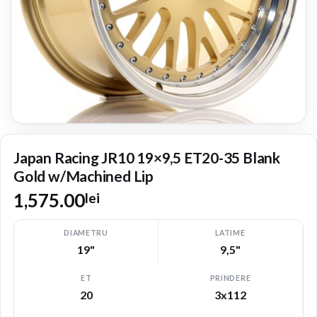
Japan Racing JR10 19×9,5 ET20-35 Blank
Gold w/Machined Lip
1,575.00
lei
DIAMETRU
LATIME
19"
9,5"
ET
PRINDERE
20
3x112