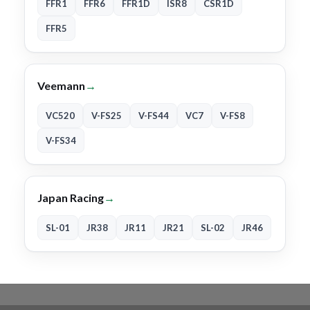
FFR1
FFR6
FFR1D
ISR8
CSR1D
FFR5
Veemann
→
VC520
V-FS25
V-FS44
VC7
V-FS8
V-FS34
Japan Racing
→
SL-01
JR38
JR11
JR21
SL-02
JR46