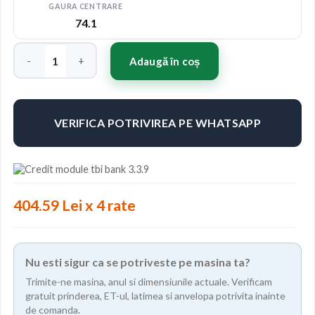
GAURA CENTRARE
74.1
Cantitate Japan Racing JR10 19x9,5 ET20-35 Blank Gold w/Mach
Adaugă în coș
VERIFICA POTRIVIREA PE WHATSAPP
404.59 Lei x 4 rate
Nu esti sigur ca se potriveste pe masina ta?
Trimite-ne masina, anul si dimensiunile actuale. Verificam
gratuit prinderea, ET-ul, latimea si anvelopa potrivita inainte
de comanda.