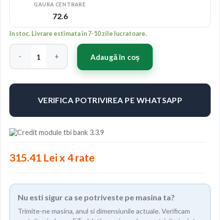
GAURA CENTRARE
72.6
In stoc. Livrare estimata in 7-10 zile lucratoare.
Cantitate Japan Racing JR11 18x8,5 ET35 5x100/108 Hyper Blac
Adaugă în coș
VERIFICA POTRIVIREA PE WHATSAPP
315.41 Lei x 4 rate
Nu esti sigur ca se potriveste pe masina ta?
Trimite-ne masina, anul si dimensiunile actuale. Verificam