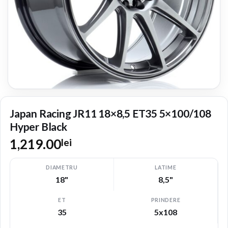
Japan Racing JR11 18×8,5 ET35 5×100/108
Hyper Black
1,219.00
lei
DIAMETRU
LATIME
18"
8,5"
ET
PRINDERE
35
5x108