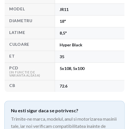
MODEL
JR11
DIAMETRU
18"
LATIME
8,5"
CULOARE
Hyper Black
ET
35
PCD
5x108, 5x100
(IN FUNCTIE DE
VARIANTA ALEASA)
CB
72.6
Nu esti sigur daca se potrivesc?
Trimite-ne marca, modelul, anul si motorizarea masinii
tale, iar noi verificam compatibilitatea inainte de