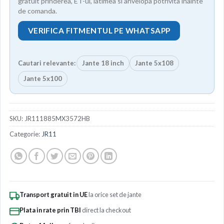
gratuit prinderea, ET-ul, latimea si anvelopa potrivita inainte
de comanda.
VERIFICA FITMENTUL PE WHATSAPP
Cautari relevante:
Jante 18 inch
Jante 5x108
Jante 5x100
SKU:
JR111885MX3572HB
Categorie:
JR11
Transport gratuit in UE
la orice set de jante
Plata in rate prin TBI
direct la checkout