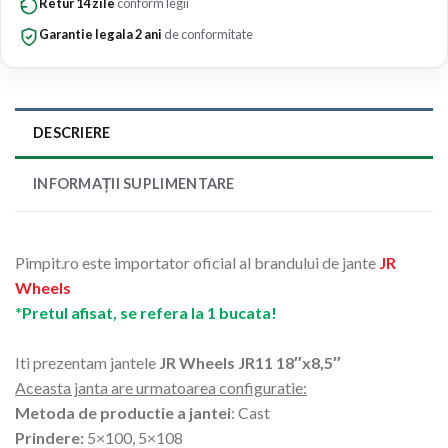
Retur 14 zile
conform legii
Garantie legala 2 ani
de conformitate
DESCRIERE
INFORMAȚII SUPLIMENTARE
Pimpit.ro este importator oficial al brandului de jante
JR
Wheels
*Pretul afisat, se refera la 1 bucata!
Iti prezentam jantele
JR Wheels JR11 18″x8,5″
Aceasta janta are urmatoarea configuratie:
Metoda de productie a jantei
: Cast
Prindere:
5×100, 5×108