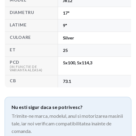
JR12
DIAMETRU
17"
LATIME
9"
CULOARE
Silver
ET
25
PCD
5x100, 5x114,3
(IN FUNCTIE DE
VARIANTA ALEASA)
CB
73.1
Nu esti sigur daca se potrivesc?
Trimite-ne marca, modelul, anul si motorizarea masinii
tale, iar noi verificam compatibilitatea inainte de
comanda.