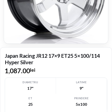
Japan Racing JR12 17×9 ET25 5×100/114
Hyper Silver
1,087.00
lei
DIAMETRU
LATIME
17"
9"
ET
PRINDERE
25
5x100