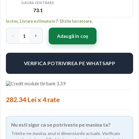
GAURA CENTRARE
73.1
In stoc. Livrare estimata in 7-10 zile lucratoare.
Cantitate Japan Racing JR12 17x9 ET25 5x100/114 Hyper Silver
Adaugă în coș
VERIFICA POTRIVIREA PE WHATSAPP
282.34 Lei x 4 rate
Nu esti sigur ca se potriveste pe masina ta?
Trimite-ne masina, anul si dimensiunile actuale. Verificam