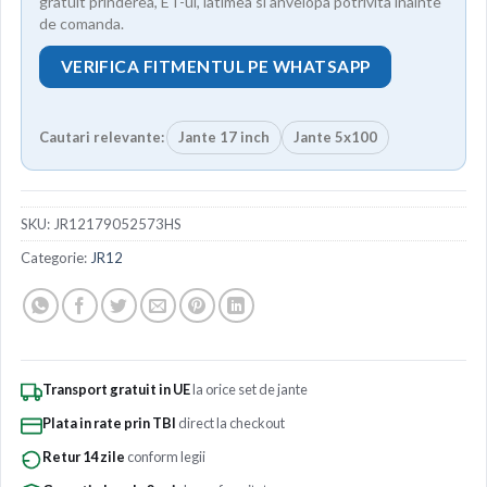
gratuit prinderea, ET-ul, latimea si anvelopa potrivita inainte
de comanda.
VERIFICA FITMENTUL PE WHATSAPP
Cautari relevante:
Jante 17 inch
Jante 5x100
SKU:
JR12179052573HS
Categorie:
JR12
Transport gratuit in UE
la orice set de jante
Plata in rate prin TBI
direct la checkout
Retur 14 zile
conform legii