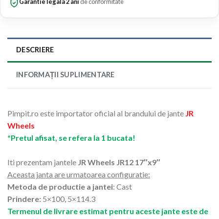
Garantie legala 2 ani
de conformitate
DESCRIERE
INFORMAȚII SUPLIMENTARE
Pimpit.ro este importator oficial al brandului de jante
JR
Wheels
*Pretul afisat, se refera la 1 bucata!
Iti prezentam jantele
JR Wheels JR12 17″x9″
Aceasta janta are urmatoarea configuratie:
Metoda de productie a jantei
: Cast
Prindere:
5×100, 5×114.3
Termenul de livrare estimat pentru aceste jante este de