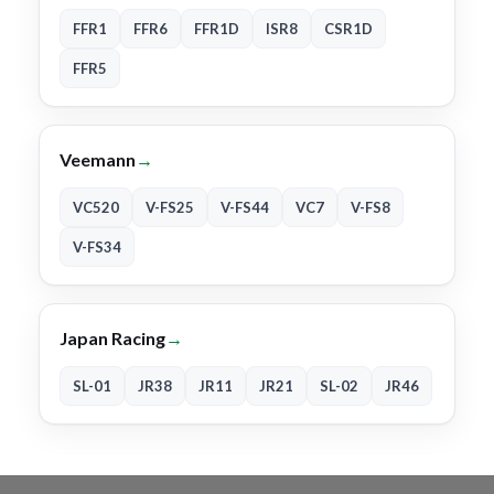
FFR1
FFR6
FFR1D
ISR8
CSR1D
FFR5
Veemann
→
VC520
V-FS25
V-FS44
VC7
V-FS8
V-FS34
Japan Racing
→
SL-01
JR38
JR11
JR21
SL-02
JR46