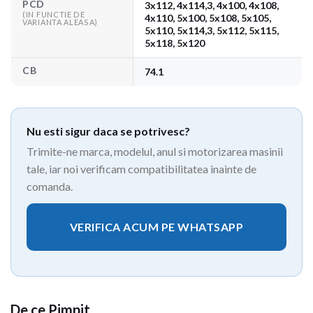
PCD
3x112, 4x114,3, 4x100, 4x108,
(IN FUNCTIE DE
4x110, 5x100, 5x108, 5x105,
VARIANTA ALEASA)
5x110, 5x114,3, 5x112, 5x115,
5x118, 5x120
CB
74.1
Nu esti sigur daca se potrivesc?
Trimite-ne marca, modelul, anul si motorizarea masinii
tale, iar noi verificam compatibilitatea inainte de
comanda.
VERIFICA ACUM PE WHATSAPP
De ce Pimpit