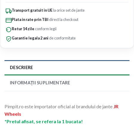
Transport gratuit in UE
la orice set de jante
Plata in rate prin TBI
direct la checkout
Retur 14 zile
conform legii
Garantie legala 2 ani
de conformitate
DESCRIERE
INFORMAȚII SUPLIMENTARE
Pimpit.ro este importator oficial al brandului de jante
JR
Wheels
*Pretul afisat, se refera la 1 bucata!