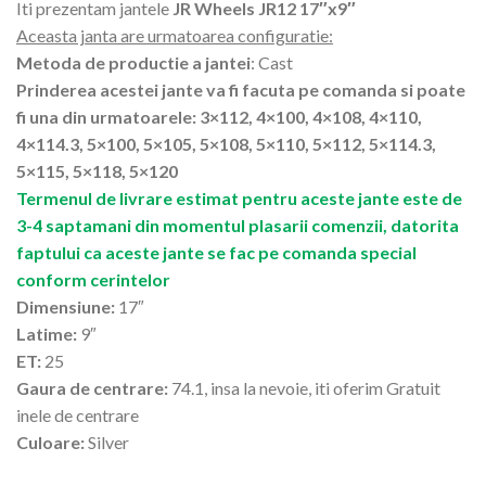
Iti prezentam jantele
JR Wheels JR12 17″x9″
Aceasta janta are urmatoarea configuratie:
Metoda de productie a jantei
: Cast
Prinderea acestei jante va fi facuta pe comanda si poate
fi una din urmatoarele: 3×112, 4×100, 4×108, 4×110,
4×114.3, 5×100, 5×105, 5×108, 5×110, 5×112, 5×114.3,
5×115, 5×118, 5×120
Termenul de livrare estimat pentru aceste jante este de
3-4 saptamani din momentul plasarii comenzii, datorita
faptului ca aceste jante se fac pe comanda special
conform cerintelor
Dimensiune:
17″
Latime:
9″
ET:
25
Gaura de centrare:
74.1, insa la nevoie, iti oferim Gratuit
inele de centrare
Culoare:
Silver