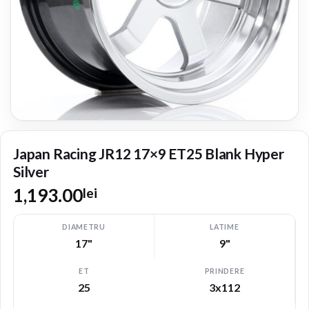
Japan Racing JR12 17×9 ET25 Blank Hyper
Silver
1,193.00
lei
DIAMETRU
LATIME
17"
9"
ET
PRINDERE
25
3x112