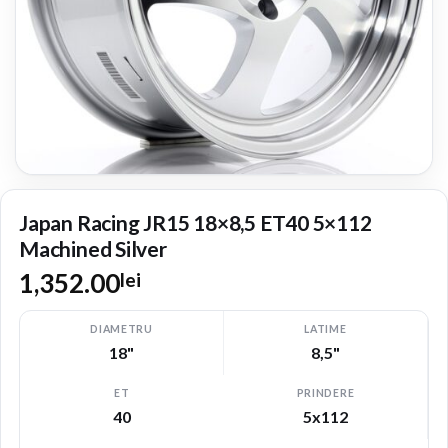
Japan Racing JR15 18×8,5 ET40 5×112
Machined Silver
1,352.00
lei
DIAMETRU
LATIME
18"
8,5"
ET
PRINDERE
40
5x112