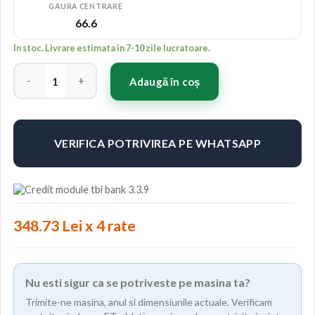
GAURA CENTRARE
66.6
In stoc. Livrare estimata in 7-10 zile lucratoare.
Cantitate Japan Racing JR15 18x8,5 ET40 5x112 Machined Silve
Adaugă în coș
VERIFICA POTRIVIREA PE WHATSAPP
348.73 Lei x 4 rate
Nu esti sigur ca se potriveste pe masina ta?
Trimite-ne masina, anul si dimensiunile actuale. Verificam