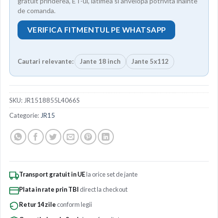
gratuit prinderea, ET-ul, latimea si anvelopa potrivita inainte
de comanda.
VERIFICA FITMENTUL PE WHATSAPP
Cautari relevante:
Jante 18 inch
Jante 5x112
SKU:
JR1518855L4066S
Categorie:
JR15
Transport gratuit in UE
la orice set de jante
Plata in rate prin TBI
direct la checkout
Retur 14 zile
conform legii