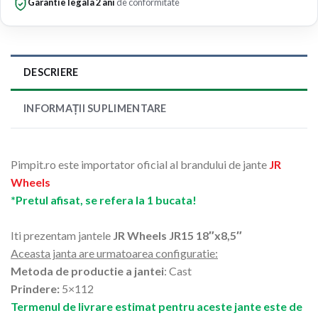
Garantie legala 2 ani
de conformitate
DESCRIERE
INFORMAȚII SUPLIMENTARE
Pimpit.ro este importator oficial al brandului de jante
JR
Wheels
*Pretul afisat, se refera la 1 bucata!
Iti prezentam jantele
JR Wheels JR15 18″x8,5″
Aceasta janta are urmatoarea configuratie:
Metoda de productie a jantei
: Cast
Prindere:
5×112
Termenul de livrare estimat pentru aceste jante este de