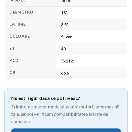
JR15
DIAMETRU
18"
LATIME
8,5"
CULOARE
Silver
ET
40
PCD
5x112
CB
66.6
Nu esti sigur daca se potrivesc?
Trimite-ne marca, modelul, anul si motorizarea masinii
tale, iar noi verificam compatibilitatea inainte de
comanda.