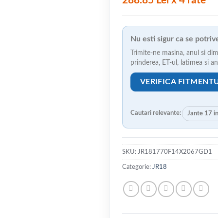
288.85 Lei x 4 rate
Nu esti sigur ca se potri
Trimite-ne masina, anul si dim
prinderea, ET-ul, latimea si 
VERIFICA FITMENT
Cautari relevante:
Jante 17 i
SKU:
JR181770F14X2067GD1
Categorie:
JR18