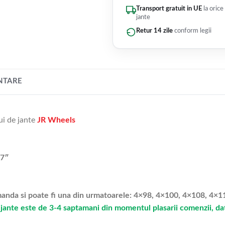
Transport gratuit in UE
la orice
jante
Retur 14 zile
conform legii
NTARE
ui de jante
JR Wheels
x7″
omanda si poate fi una din urmatoarele: 4×98, 4×100, 4×108, 4×1
jante este de 3-4 saptamani din momentul plasarii comenzii, dato