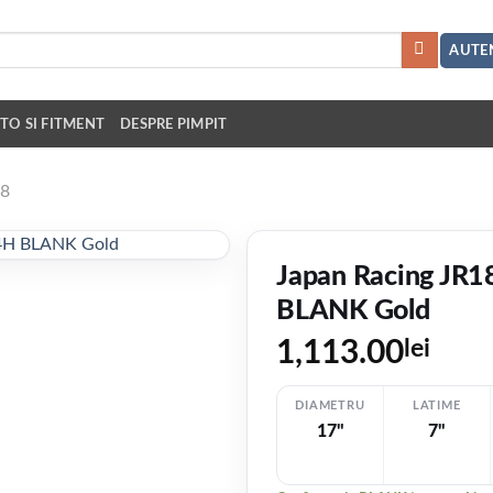
AUTEN
TO SI FITMENT
DESPRE PIMPIT
18
Japan Racing JR
BLANK Gold
1,113.00
lei
DIAMETRU
LATIME
17"
7"