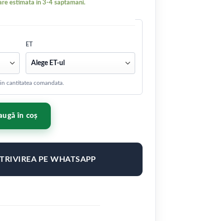
re estimata in 3-4 saptamani.
ET
 din cantitatea comandata.
17x7 ET20-40 4H BLANK Gold
ugă în coș
OTRIVIREA PE WHATSAPP