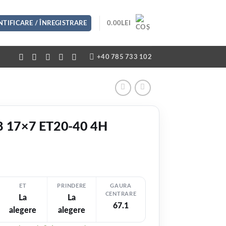
TIFICARE / ÎNREGISTRARE
0.00
LEI
+40 785 733 102
18 17×7 ET20-40 4H
ET
PRINDERE
GAURA
CENTRARE
La
La
67.1
alegere
alegere