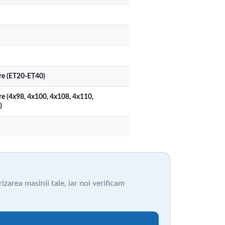
ere (ET20-ET40)
re (4x98, 4x100, 4x108, 4x110,
)
zarea masinii tale, iar noi verificam