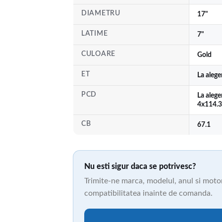
DIAMETRU
17"
LATIME
7"
CULOARE
Gold
ET
La aleg
PCD
La alege
4x114.3
CB
67.1
Nu esti sigur daca se potrivesc?
Trimite-ne marca, modelul, anul si motori
compatibilitatea inainte de comanda.