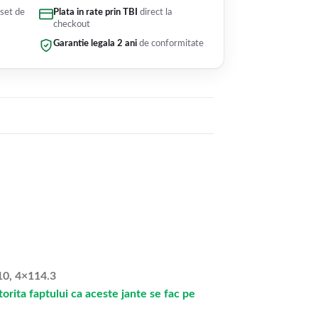
 set de
Plata in rate prin TBI
direct la
checkout
Garantie legala 2 ani
de conformitate
10, 4×114.3
rita faptului ca aceste jante se fac pe