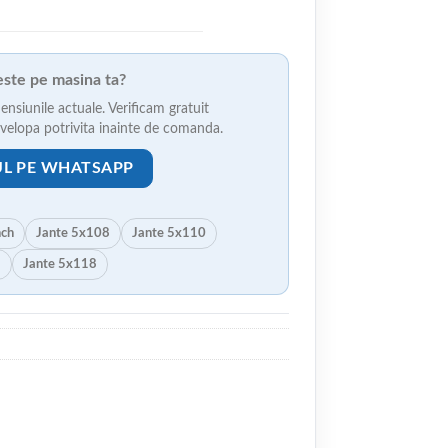
veste pe masina ta?
ensiunile actuale. Verificam gratuit
anvelopa potrivita inainte de comanda.
UL PE WHATSAPP
nch
Jante 5x108
Jante 5x110
5
Jante 5x118