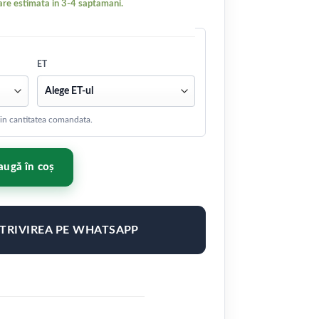
re estimata in 3-4 saptamani.
ET
 din cantitatea comandata.
0x10 ET20-40 5H Blank Matt Black
ugă în coș
OTRIVIREA PE WHATSAPP