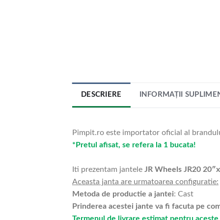
DESCRIERE
INFORMAȚII SUPLIME
Pimpit.ro este importator oficial al brandul
*Pretul afisat, se refera la 1 bucata!
Iti prezentam jantele
JR Wheels JR20 20″
Aceasta janta are urmatoarea configuratie:
Metoda de productie a jantei
: Cast
Prinderea acestei jante va fi facuta pe c
Termenul de livrare estimat pentru aceste 