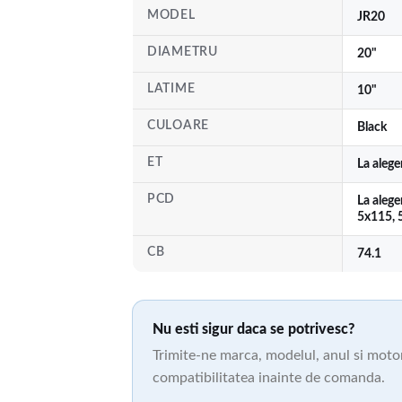
MODEL
JR20
DIAMETRU
20"
LATIME
10"
CULOARE
Black
ET
La aleg
PCD
La alege
5x115, 
CB
74.1
Nu esti sigur daca se potrivesc?
Trimite-ne marca, modelul, anul si motori
compatibilitatea inainte de comanda.