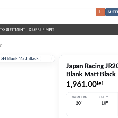
AUTEN
TO SI FITMENT
DESPRE PIMPIT
20
Japan Racing JR
Blank Matt Black
1,961.00
lei
DIAMETRU
LATIME
20"
10"