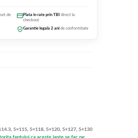
 set de
Plata in rate prin TBI
direct la
checkout
Garantie legala 2 ani
de conformitate
5×114.3, 5×115, 5×118, 5×120, 5×127, 5×130
rita faptului ca aceste jante se fac pe