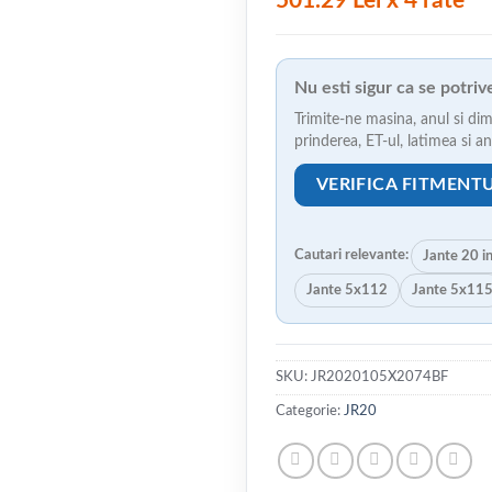
501.29 Lei x 4 rate
Nu esti sigur ca se potri
Trimite-ne masina, anul si dim
prinderea, ET-ul, latimea si 
VERIFICA FITMENT
Cautari relevante:
Jante 20 i
Jante 5x112
Jante 5x11
SKU:
JR2020105X2074BF
Categorie:
JR20