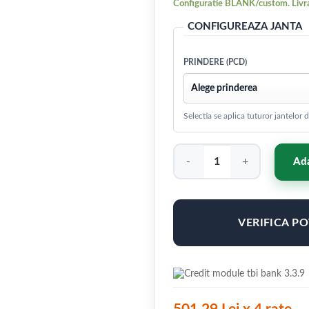
Configuratie BLANK/custom. Livra
CONFIGUREAZA JANTA
PRINDERE (PCD)
Selectia se aplica tuturor jantelor
Cantitate Japan Racing JR20 2
Ada
VERIFICA P