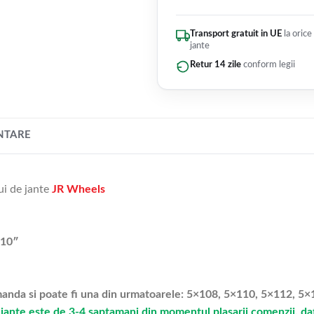
Transport gratuit in UE
la orice
jante
Retur 14 zile
conform legii
NTARE
ui de jante
JR Wheels
x10″
omanda si poate fi una din urmatoarele: 5×108, 5×110, 5×112, 
jante este de 3-4 saptamani din momentul plasarii comenzii, dato