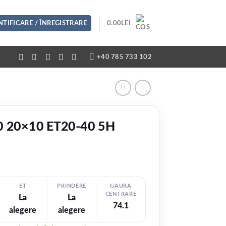
TIFICARE / ÎNREGISTRARE
0.00
LEI
+40 785 733 102
20 20×10 ET20-40 5H
ET
PRINDERE
GAURA
CENTRARE
La
La
74.1
alegere
alegere