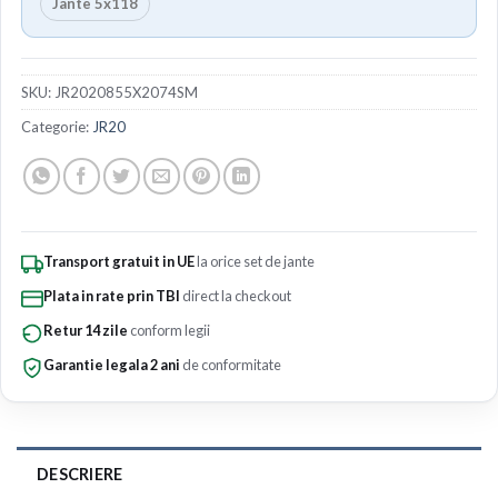
Jante 5x118
SKU:
JR2020855X2074SM
Categorie:
JR20
Transport gratuit in UE
la orice set de jante
Plata in rate prin TBI
direct la checkout
Retur 14 zile
conform legii
Garantie legala 2 ani
de conformitate
DESCRIERE