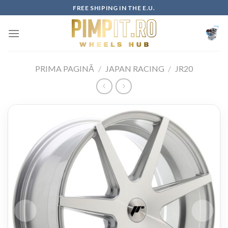
Skip
FREE SHIPING IN THE E.U.
to
content
PRIMA PAGINĂ
/
JAPAN RACING
/
JR20