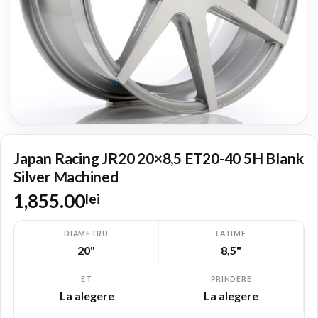
Japan Racing JR20 20×8,5 ET20-40 5H Blank
Silver Machined
1,855.00
lei
DIAMETRU
LATIME
20"
8,5"
ET
PRINDERE
La alegere
La alegere