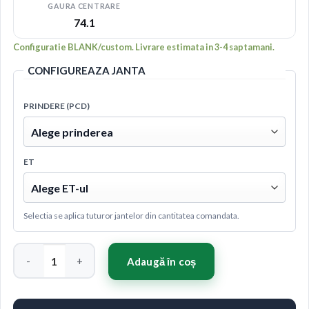
GAURA CENTRARE
74.1
Configuratie BLANK/custom. Livrare estimata in 3-4 saptamani.
CONFIGUREAZA JANTA
PRINDERE (PCD)
ET
Selectia se aplica tuturor jantelor din cantitatea comandata.
Cantitate Japan Racing JR20 20x8,5 ET20-40 5H Blank Silver M
Adaugă în coș