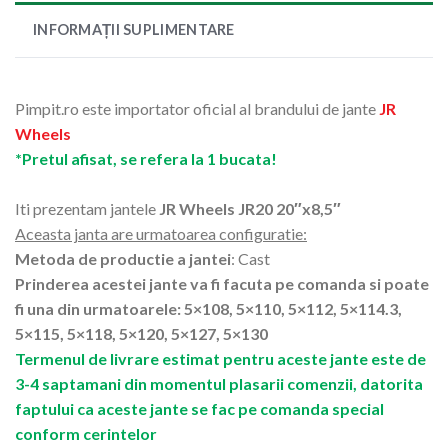
INFORMAȚII SUPLIMENTARE
Pimpit.ro este importator oficial al brandului de jante
JR
Wheels
*Pretul afisat, se refera la 1 bucata!
Iti prezentam jantele
JR Wheels JR20 20″x8,5″
Aceasta janta are urmatoarea configuratie:
Metoda de productie a jantei
: Cast
Prinderea acestei jante va fi facuta pe comanda si poate
fi una din urmatoarele: 5×108, 5×110, 5×112, 5×114.3,
5×115, 5×118, 5×120, 5×127, 5×130
Termenul de livrare estimat pentru aceste jante este de
3-4 saptamani din momentul plasarii comenzii, datorita
faptului ca aceste jante se fac pe comanda special
conform cerintelor