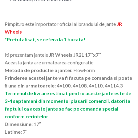
Pimpit.ro este importator oficial al brandului de jante
JR
Wheels
*Pretul afisat, se refera la 1 bucata!
Iti prezentam jantele
JR Wheels JR21 17″x7″
Aceasta janta are urmatoarea configuratie:
Metoda de productie a jantei
: FlowForm
Prinderea acestei jante va fi facuta pe comanda si poate
fi una din urmatoarele: 4×100, 4×108, 4×110, 4×114.3
Termenul de livrare estimat pentru aceste jante este de
3-4 saptamani din momentul plasarii comenzii, datorita
faptului ca aceste jante se fac pe comanda special
conform cerintelor
Dimensiune:
17″
Latime:
7″