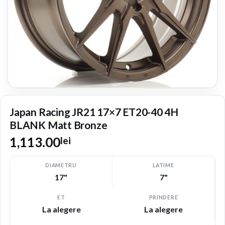
Japan Racing JR21 17×7 ET20-40 4H
BLANK Matt Bronze
1,113.00
lei
DIAMETRU
LATIME
17"
7"
ET
PRINDERE
La alegere
La alegere