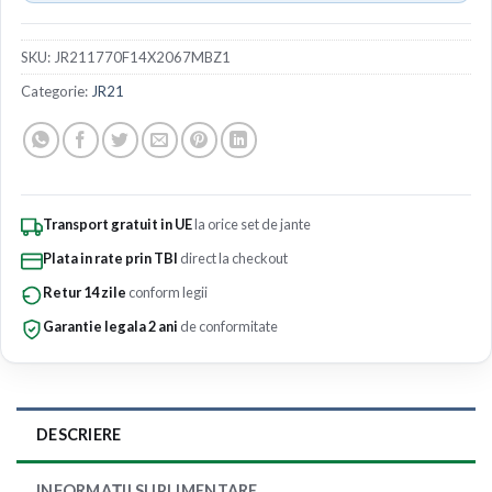
SKU:
JR211770F14X2067MBZ1
Categorie:
JR21
Transport gratuit in UE
la orice set de jante
Plata in rate prin TBI
direct la checkout
Retur 14 zile
conform legii
Garantie legala 2 ani
de conformitate
DESCRIERE
INFORMAȚII SUPLIMENTARE