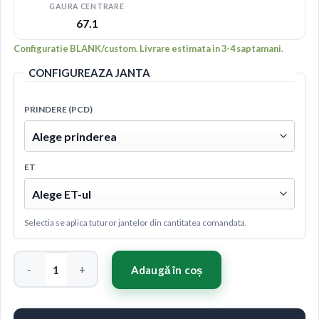
GAURA CENTRARE
67.1
Configuratie BLANK/custom. Livrare estimata in 3-4 saptamani.
CONFIGUREAZA JANTA
PRINDERE (PCD)
ET
Selectia se aplica tuturor jantelor din cantitatea comandata.
Cantitate Japan Racing JR21 17x7 ET20-40 4H BLANK Matt Bro
Adaugă în coș