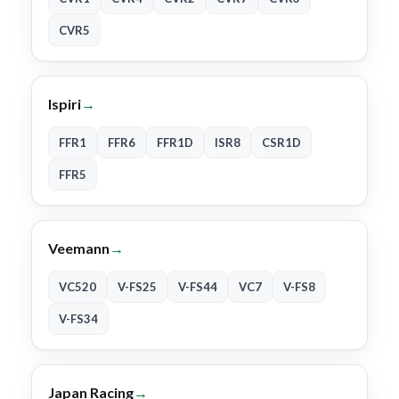
CVR5
Ispiri
→
FFR1
FFR6
FFR1D
ISR8
CSR1D
FFR5
Veemann
→
VC520
V-FS25
V-FS44
VC7
V-FS8
V-FS34
Japan Racing
→