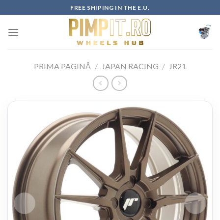
Skip
FREE SHIPING IN THE E.U.
to
content
PRIMA PAGINĂ
/
JAPAN RACING
/
JR21