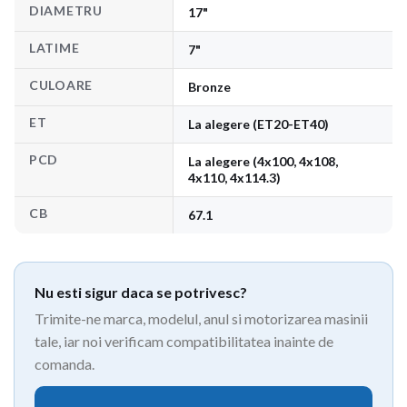
DIAMETRU
17"
LATIME
7"
CULOARE
Bronze
ET
La alegere (ET20-ET40)
PCD
La alegere (4x100, 4x108,
4x110, 4x114.3)
CB
67.1
Nu esti sigur daca se potrivesc?
Trimite-ne marca, modelul, anul si motorizarea masinii
tale, iar noi verificam compatibilitatea inainte de
comanda.