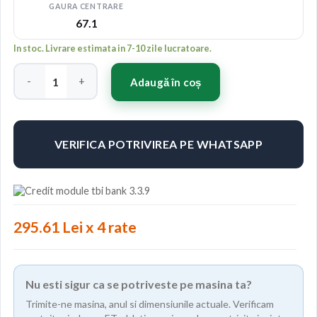
GAURA CENTRARE
67.1
In stoc. Livrare estimata in 7-10 zile lucratoare.
Cantitate Japan Racing JR21 17x8 ET35 5x100 Matt Bronze
Adaugă în coș
VERIFICA POTRIVIREA PE WHATSAPP
295.61 Lei x 4 rate
Nu esti sigur ca se potriveste pe masina ta?
Trimite-ne masina, anul si dimensiunile actuale. Verificam