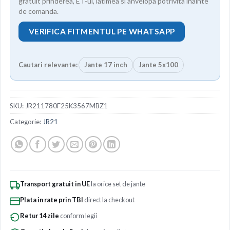
gratuit prinderea, ET-ul, latimea si anvelopa potrivita inainte
de comanda.
VERIFICA FITMENTUL PE WHATSAPP
Cautari relevante:
Jante 17 inch
Jante 5x100
SKU:
JR211780F25K3567MBZ1
Categorie:
JR21
Transport gratuit in UE
la orice set de jante
Plata in rate prin TBI
direct la checkout
Retur 14 zile
conform legii