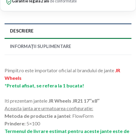
Garantie legala 2 ani
de conformitate
DESCRIERE
INFORMAȚII SUPLIMENTARE
Pimpit.ro este importator oficial al brandului de jante
JR
Wheels
*Pretul afisat, se refera la 1 bucata!
Iti prezentam jantele
JR Wheels JR21 17″x8″
Aceasta janta are urmatoarea configuratie:
Metoda de productie a jantei
: FlowForm
Prindere:
5×100
Termenul de livrare estimat pentru aceste jante este de