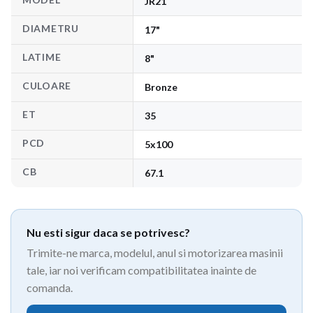
JR21
DIAMETRU
17"
LATIME
8"
CULOARE
Bronze
ET
35
PCD
5x100
CB
67.1
Nu esti sigur daca se potrivesc?
Trimite-ne marca, modelul, anul si motorizarea masinii
tale, iar noi verificam compatibilitatea inainte de
comanda.