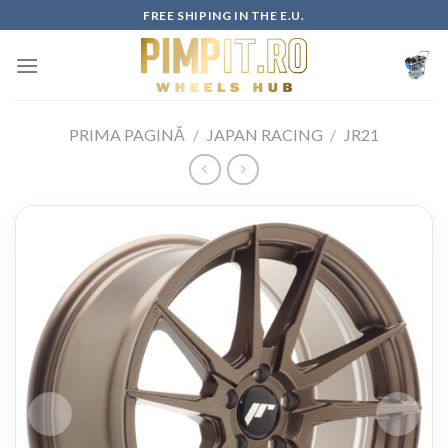
Skip
FREE SHIPING IN THE E.U.
to
content
PRIMA PAGINĂ
/
JAPAN RACING
/
JR21