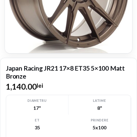
Japan Racing JR21 17×8 ET35 5×100 Matt
Bronze
1,140.00
lei
DIAMETRU
LATIME
17"
8"
ET
PRINDERE
35
5x100