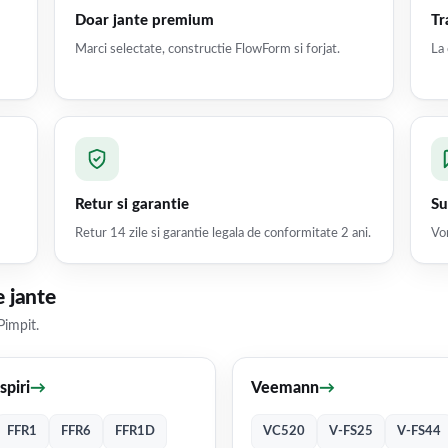
Doar jante premium
Tr
Marci selectate, constructie FlowForm si forjat.
La 
Retur si garantie
Su
Retur 14 zile si garantie legala de conformitate 2 ani.
Vor
 jante
Pimpit.
Ispiri
→
Veemann
→
FFR1
FFR6
FFR1D
VC520
V-FS25
V-FS44