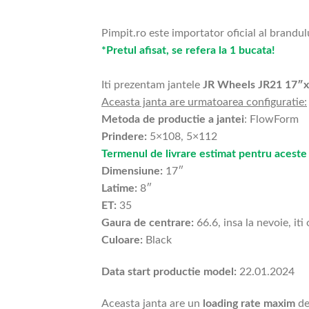
Pimpit.ro este importator oficial al brandul
*Pretul afisat, se refera la 1 bucata!
Iti prezentam jantele
JR Wheels JR21 17″
Aceasta janta are urmatoarea configuratie:
Metoda de productie a jantei
: FlowForm
Prindere:
5×108, 5×112
Termenul de livrare estimat pentru aceste 
Dimensiune:
17″
Latime:
8″
ET:
35
Gaura de centrare:
66.6, insa la nevoie, iti
Culoare:
Black
Data start productie model:
22.01.2024
Aceasta janta are un
loading rate maxim
de