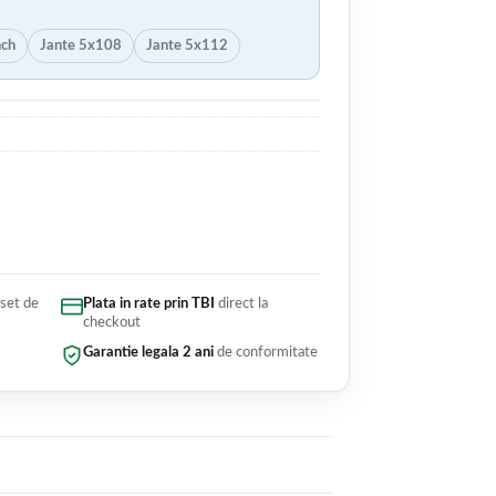
nch
Jante 5x108
Jante 5x112
 set de
Plata in rate prin TBI
direct la
checkout
Garantie legala 2 ani
de conformitate