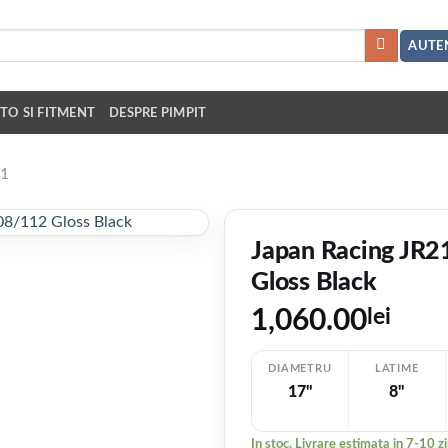
AUTEN
TO SI FITMENT
DESPRE PIMPIT
21
Japan Racing JR
Gloss Black
1,060.00
lei
DIAMETRU
LATIME
17"
8"
In stoc. Livrare estimata in 7-10 zi