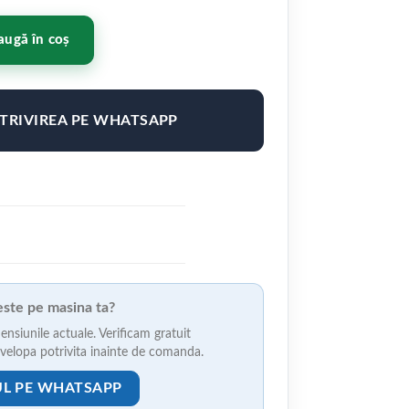
7x8 ET35 5x108/112 Gloss Black
ugă în coș
OTRIVIREA PE WHATSAPP
veste pe masina ta?
ensiunile actuale. Verificam gratuit
anvelopa potrivita inainte de comanda.
UL PE WHATSAPP