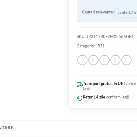
Cautari relevante:
Jante 17 i
SKU:
JR211780F2MX3566GB1
Categorie:
JR21
Transport gratuit in UE
la orice
jante
Retur 14 zile
conform legii
NTARE