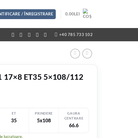
TIFICARE / ÎNREGISTRARE
0.00
LEI
+40 785 733 102
21 17×8 ET35 5×108/112
ET
PRINDERE
GAURA
CENTRARE
35
5x108
66.6
le lucratoare.