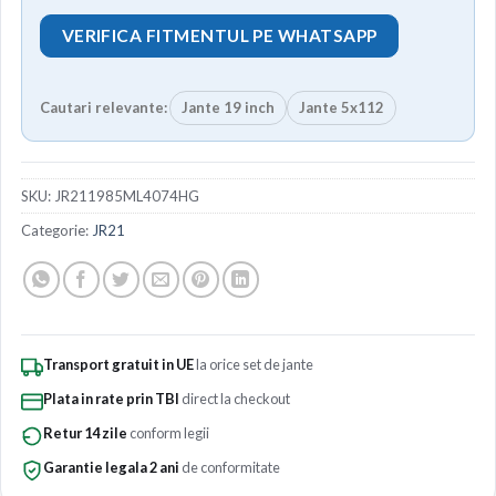
VERIFICA FITMENTUL PE WHATSAPP
Cautari relevante:
Jante 19 inch
Jante 5x112
SKU:
JR211985ML4074HG
Categorie:
JR21
Transport gratuit in UE
la orice set de jante
Plata in rate prin TBI
direct la checkout
Retur 14 zile
conform legii
Garantie legala 2 ani
de conformitate