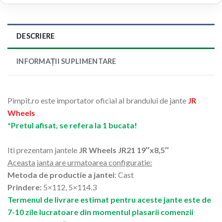
DESCRIERE
INFORMAȚII SUPLIMENTARE
Pimpit.ro este importator oficial al brandului de jante
JR
Wheels
*Pretul afisat, se refera la 1 bucata!
Iti prezentam jantele
JR Wheels JR21 19″x8,5″
Aceasta janta are urmatoarea configuratie:
Metoda de productie a jantei
: Cast
Prindere:
5×112, 5×114.3
Termenul de livrare estimat pentru aceste jante este de
7-10 zile lucratoare din momentul plasarii comenzii