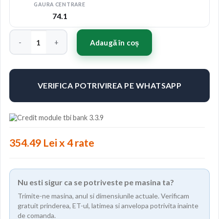
GAURA CENTRARE
74.1
Cantitate Japan Racing JR21 19x8,5 ET40 5x112/114 Hyper Gray
Adaugă în coș
VERIFICA POTRIVIREA PE WHATSAPP
354.49 Lei x 4 rate
Nu esti sigur ca se potriveste pe masina ta?
Trimite-ne masina, anul si dimensiunile actuale. Verificam
gratuit prinderea, ET-ul, latimea si anvelopa potrivita inainte
de comanda.