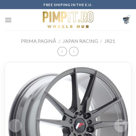
Skip
FREE SHIPING IN THE E.U.
to
content
PRIMA PAGINĂ
/
JAPAN RACING
/
JR21