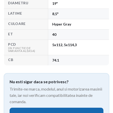
DIAMETRU
19"
LATIME
8,5"
CULOARE
Hyper Gray
ET
40
PCD
5x112, 5x114,3
(IN FUNCTIE DE
VARIANTA ALEASA)
CB
74.1
Nu esti sigur daca se potrivesc?
Trimite-ne marca, modelul, anul si motorizarea masinii
tale, iar noi verificam compatibilitatea inainte de
comanda.