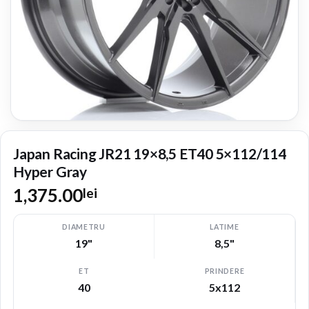
Japan Racing JR21 19×8,5 ET40 5×112/114
Hyper Gray
1,375.00
lei
DIAMETRU
LATIME
19"
8,5"
ET
PRINDERE
40
5x112