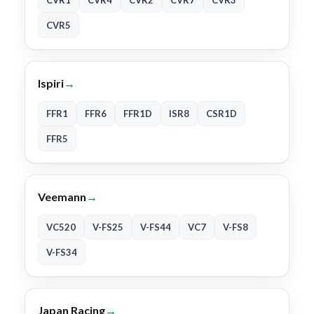
CVR1
CVR4
CVR2
CVR7
CVR3
CVR5
Ispiri
→
FFR1
FFR6
FFR1D
ISR8
CSR1D
FFR5
Veemann
→
VC520
V-FS25
V-FS44
VC7
V-FS8
V-FS34
Japan Racing
→