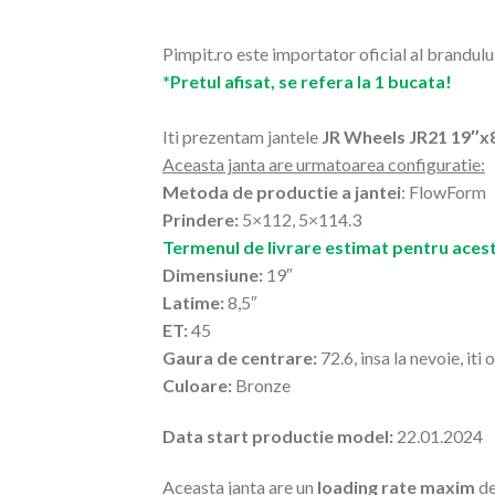
Pimpit.ro este importator oficial al brandulu
*Pretul afisat, se refera la 1 bucata!
Iti prezentam jantele
JR Wheels JR21 19″x
Aceasta janta are urmatoarea configuratie:
Metoda de productie a jantei
: FlowForm
Prindere:
5×112, 5×114.3
Termenul de livrare estimat pentru acest
Dimensiune:
19″
Latime:
8,5″
ET:
45
Gaura de centrare:
72.6, insa la nevoie, iti
Culoare:
Bronze
Data start productie model:
22.01.2024
Aceasta janta are un
loading rate maxim
de