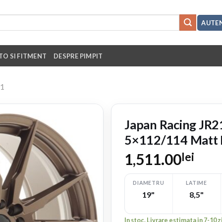
AUTEN
TO SI FITMENT
DESPRE PIMPIT
21
Japan Racing JR2
5×112/114 Matt 
1,511.00
lei
DIAMETRU
LATIME
19"
8,5"
In stoc. Livrare estimata in 7-10 z