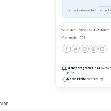
Cautari relevante:
Jante 19
SKU:
JR211985F1ML4572MBZ1
Categorie:
JR21
Transport gratuit in UE
la oric
jante
Retur 14 zile
conform legii
TARE