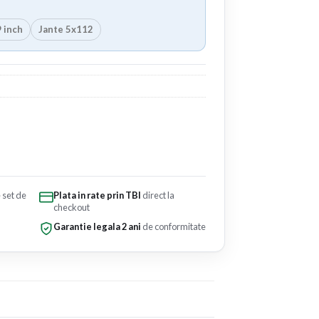
 inch
Jante 5x112
e set de
Plata in rate prin TBI
direct la
checkout
Garantie legala 2 ani
de conformitate