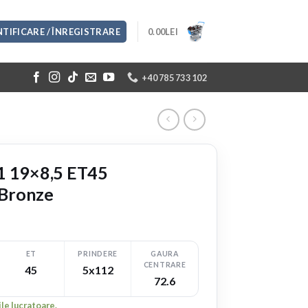
TIFICARE / ÎNREGISTRARE
0.00
LEI
+40 785 733 102
1 19×8,5 ET45
Bronze
ET
PRINDERE
GAURA
CENTRARE
45
5x112
72.6
ile lucratoare.