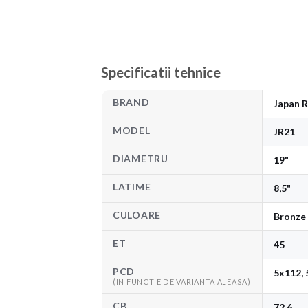
Specificatii tehnice
BRAND
Japan R
MODEL
JR21
DIAMETRU
19"
LATIME
8,5"
CULOARE
Bronze
ET
45
PCD
5x112, 
(IN FUNCTIE DE VARIANTA ALEASA)
CB
72.6