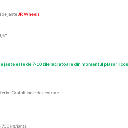
i de jante
JR Wheels
8,5″
e jante este de 7-10 zile lucratoare din momentul plasarii co
 oferim Gratuit inele de centrare
 750 kg/janta