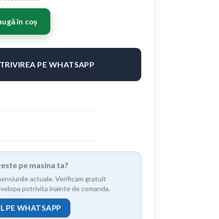
 19x8,5 ET45 5x112/114 Matt Bronze
ugă în coș
OTRIVIREA PE WHATSAPP
iveste pe masina ta?
mensiunile actuale. Verificam gratuit
anvelopa potrivita inainte de comanda.
UL PE WHATSAPP