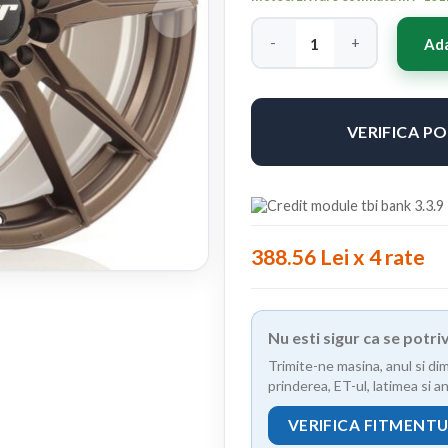
Cantitate Japan Racing JR21
Ada
VERIFICA P
388.56 Lei x 4 rate
Nu esti sigur ca se potr
Trimite-ne masina, anul si di
prinderea, ET-ul, latimea si 
VERIFICA FITMENT