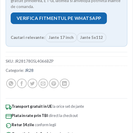
gratuit prinderea, ET-ul, latimea si anvelopa potrivita inainte
de comanda.
VERIFICA FITMENTUL PE WHATSAPP
Cautari relevante:
Jante 17 inch
Jante 5x112
SKU:
JR2817805L4066BZP
Categorie:
JR28
Transport gratuit in UE
la orice set de jante
Plata in rate prin TBI
direct la checkout
Retur 14 zile
conform legii