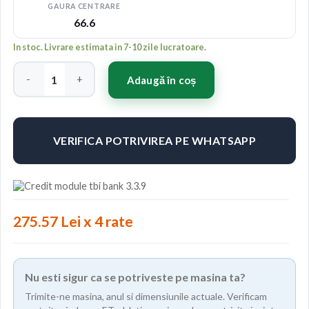
GAURA CENTRARE
66.6
In stoc. Livrare estimata in 7-10 zile lucratoare.
Cantitate Japan Racing JR28 17x8 ET40 5x112 Platinum Bronze
Adaugă în coș
VERIFICA POTRIVIREA PE WHATSAPP
275.57 Lei x 4 rate
Nu esti sigur ca se potriveste pe masina ta?
Trimite-ne masina, anul si dimensiunile actuale. Verificam