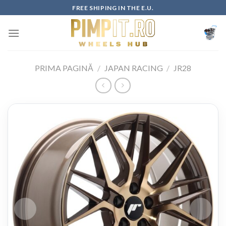
Skip
FREE SHIPING IN THE E.U.
to
content
PRIMA PAGINĂ
/
JAPAN RACING
/
JR28