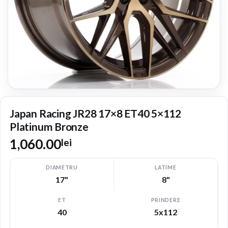
Japan Racing JR28 17×8 ET40 5×112
Platinum Bronze
1,060.00
lei
DIAMETRU
LATIME
17"
8"
ET
PRINDERE
40
5x112