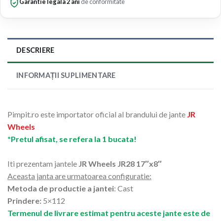
Garantie legala 2 ani
de conformitate
DESCRIERE
INFORMAȚII SUPLIMENTARE
Pimpit.ro este importator oficial al brandului de jante
JR
Wheels
*Pretul afisat, se refera la 1 bucata!
Iti prezentam jantele
JR Wheels JR28 17″x8″
Aceasta janta are urmatoarea configuratie:
Metoda de productie a jantei
: Cast
Prindere:
5×112
Termenul de livrare estimat pentru aceste jante este de