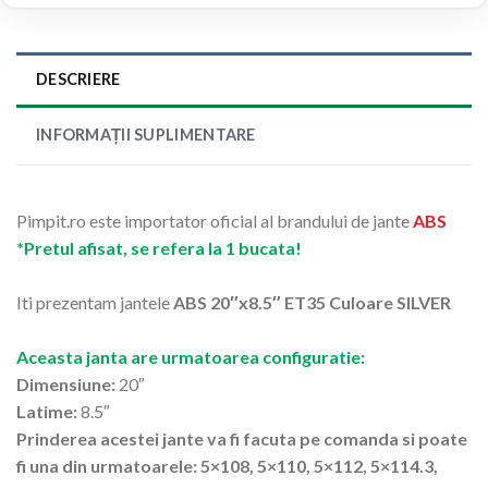
DESCRIERE
INFORMAȚII SUPLIMENTARE
Pimpit.ro este importator oficial al brandului de jante
ABS
*Pretul afisat, se refera la 1 bucata!
Iti prezentam jantele
ABS 20″x8.5″ ET35 Culoare SILVER
Aceasta janta are urmatoarea configuratie:
Dimensiune:
20″
Latime:
8.5″
Prinderea acestei jante va fi facuta pe comanda si poate
fi una din urmatoarele: 5×108, 5×110, 5×112, 5×114.3,