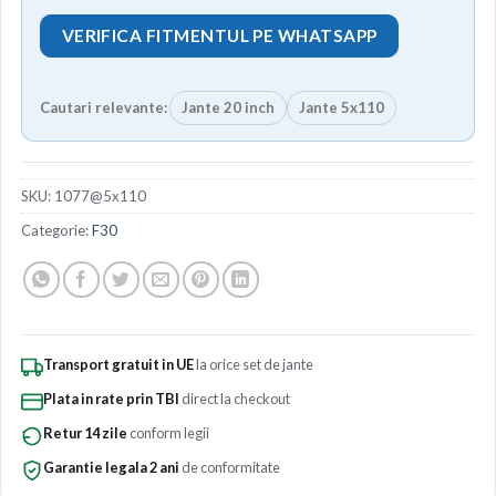
VERIFICA FITMENTUL PE WHATSAPP
Cautari relevante:
Jante 20 inch
Jante 5x110
SKU:
1077@5x110
Categorie:
F30
Transport gratuit in UE
la orice set de jante
Plata in rate prin TBI
direct la checkout
Retur 14 zile
conform legii
Garantie legala 2 ani
de conformitate