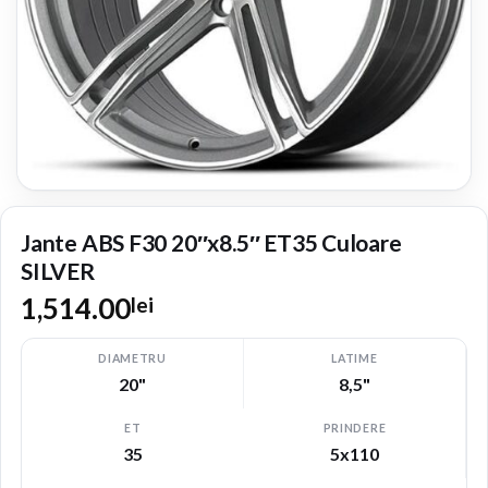
Jante ABS F30 20″x8.5″ ET35 Culoare
SILVER
1,514.00
lei
DIAMETRU
LATIME
20"
8,5"
ET
PRINDERE
35
5x110