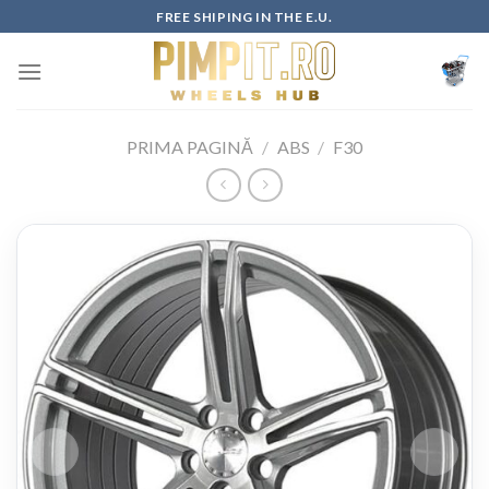
Skip
FREE SHIPING IN THE E.U.
to
content
PRIMA PAGINĂ
/
ABS
/
F30