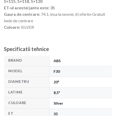
5×115, 5×118, 5×120
ET-ul acestei jante este: 35
Gaura de centrare:
74.1, insa la nevoie, iti oferim Gratuit
inele de centrare
Culoare:
SILVER
Specificatii tehnice
BRAND
ABS
MODEL
F30
DIAMETRU
20"
LATIME
8,5"
CULOARE
Silver
ET
35