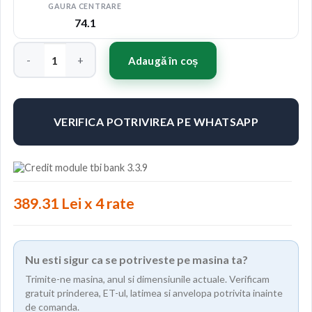
GAURA CENTRARE
74.1
Cantitate Jante ABS F30 20"x8.5" ET35 Culoare SILVER
Adaugă în coș
VERIFICA POTRIVIREA PE WHATSAPP
389.31 Lei x 4 rate
Nu esti sigur ca se potriveste pe masina ta?
Trimite-ne masina, anul si dimensiunile actuale. Verificam
gratuit prinderea, ET-ul, latimea si anvelopa potrivita inainte
de comanda.